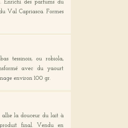
e. Enrichi des parfums du
du Val Capriasca. Formes
as tessinois, ou robiola,
nsformé avec du yaourt
omage environ 100 gr.
allie la douceur du lait à
produit final. Vendu en