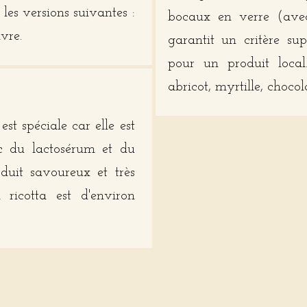
les versions suivantes :
bocaux en verre (avec 
vre.
garantit un critère su
pour un produit local
abricot, myrtille, choco
est spéciale car elle est
c du lactosérum et du
oduit savoureux et très
ricotta est d'environ