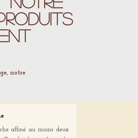
it notre
 produits
ent
ge, notre
ne
che affiné au moins deux