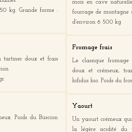
maines.
mois en cave naturell
650 kg. Grande forme :
fourrage de montagne 
d'environ 6 500 kg.
Fromage frais
tartiner doux et frais
Le classique fromage b
cion
doux et crémeux, tra
gr.
bifidus bio. Poids du fr
Yaourt
meux. Poids du Büscion
Un yaourt crémeux qui 
la légère acidité du 