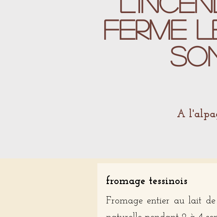
l'incen
ferme le
so
A l'alpa
fromage tessinois
Fromage entier au lait de