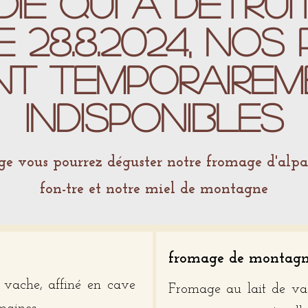
die qui a détru
 28.8.2024, nos
nt temporairem
indisponibles
ge vous pourrez déguster notre fromage d'alpa
fon-tre et notre miel de montagne
fromage de montag
 vache, affiné en cave
Fromage au lait de va