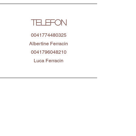
Mit dem Postauto nach Bidogno und
dann zu Fuss etwa anderthalb Stunden.
TELEFON
0041774480325
Albertine Ferracin
0041796048210
Luca Ferracin