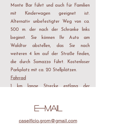
Monte Bar führt und auch für Familien
mit Kinderwagen geeignet ist.
Alternativ unbefestigter Weg von ca.
500 m. der nach der Schranke links
beginnt. Sie können Ihr Auto am
Waldtor abstellen, das Sie nach
weiteren 4 km auf der Straße finden,
die durch Somazzo führt. Kostenloser
Parkplatz mit ca. 20 Stellplätzen.
Fahrrad
1 km lange Strecke entlang der
Asphaltstraße, die zur Capanna del
Monte Bar führt und sowohl für
E-MAIL
Rennräder als auch für Mountainbikes
geeignet ist.
caseificio.grom@gmail.com
Mit öffentlichen Verkehrsmitteln